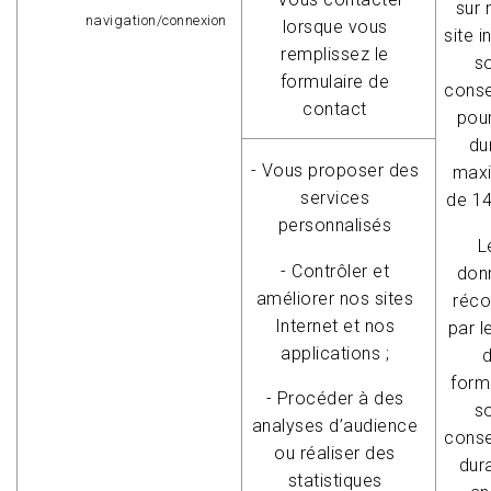
sur 
navigation/connexion
lorsque vous
site i
remplissez le
s
formulaire de
cons
contact
pou
du
- Vous proposer des
max
services
de 1
personnalisés
L
- Contrôler et
don
améliorer nos sites
réco
Internet et nos
par l
applications ;
form
- Procéder à des
s
analyses d’audience
cons
ou réaliser des
dur
statistiques