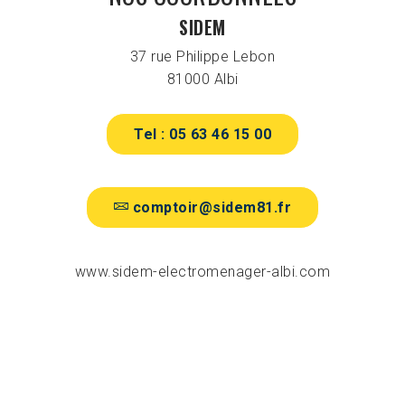
SIDEM
37 rue Philippe Lebon
81000
Albi
Tel : 05 63 46 15 00
comptoir@sidem81.fr
www.sidem-electromenager-albi.com